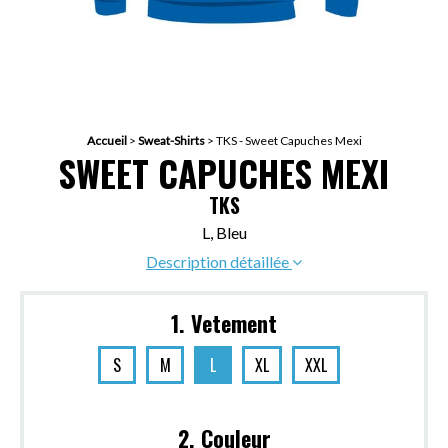
Accueil
>
Sweat-Shirts
>
TKS - Sweet Capuches Mexi
SWEET CAPUCHES MEXI
TKS
L, Bleu
Description détaillée
1. Vetement
S
M
L
XL
XXL
2. Couleur