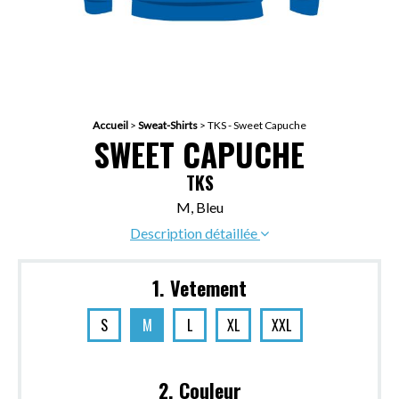
Accueil
>
Sweat-Shirts
>
TKS - Sweet Capuche
SWEET CAPUCHE
TKS
M, Bleu
Description détaillée
1. Vetement
S
M
L
XL
XXL
2. Couleur