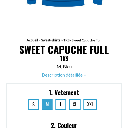
Accueil
>
Sweat-Shirts
>
TKS - Sweet Capuche Full
SWEET CAPUCHE FULL
TKS
M, Bleu
Description détaillée
1. Vetement
S
M
L
XL
XXL
2. Couleur