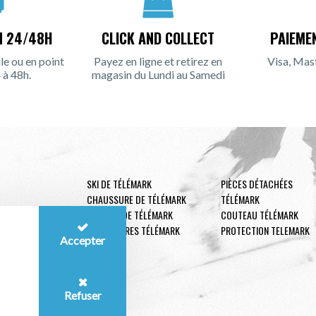
N 24/48H
CLICK AND COLLECT
PAIEME
le ou en point
Payez en ligne et retirez en
Visa, Mas
 à 48h.
magasin du Lundi au Samedi
SKI DE TÉLÉMARK
PIÈCES DÉTACHÉES
CHAUSSURE DE TÉLÉMARK
TÉLÉMARK
FIXATION DE TÉLÉMARK
COUTEAU TÉLÉMARK
ACCESSOIRES TÉLÉMARK
PROTECTION TELEMARK
Accepter
Refuser