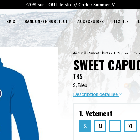
-20% sur TOUT le site // Code : Summer //
SKIS
RANDONNÉE NORDIQUE
ACCESSOIRES
TEXTILE
Accueil
>
Sweat-Shirts
>
TKS - Sweet Cap
SWEET CAPUC
TKS
S, Bleu
Description détaillée
1. Vetement
S
M
L
XL