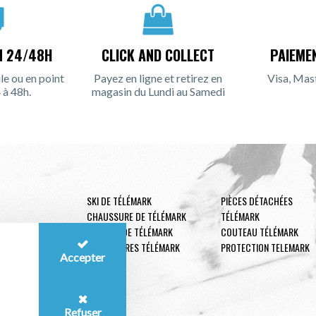
N 24/48H
CLICK AND COLLECT
PAIEME
le ou en point
Payez en ligne et retirez en
Visa, Mas
 à 48h.
magasin du Lundi au Samedi
SKI DE TÉLÉMARK
PIÈCES DÉTACHÉES
CHAUSSURE DE TÉLÉMARK
TÉLÉMARK
FIXATION DE TÉLÉMARK
COUTEAU TÉLÉMARK
ACCESSOIRES TÉLÉMARK
PROTECTION TELEMARK
Accepter
Refuser