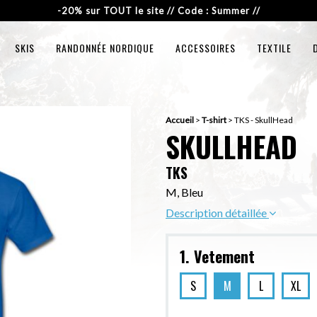
-20% sur TOUT le site // Code : Summer //
SKIS
RANDONNÉE NORDIQUE
ACCESSOIRES
TEXTILE
Accueil
>
T-shirt
>
TKS - SkullHead
SKULLHEAD
TKS
M, Bleu
Description détaillée
1. Vetement
S
M
L
XL