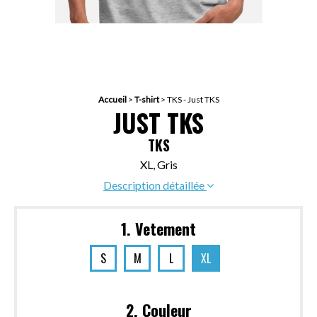
Accueil
>
T-shirt
>
TKS - Just TKS
JUST TKS
TKS
XL, Gris
Description détaillée
1. Vetement
S
M
L
XL
2. Couleur