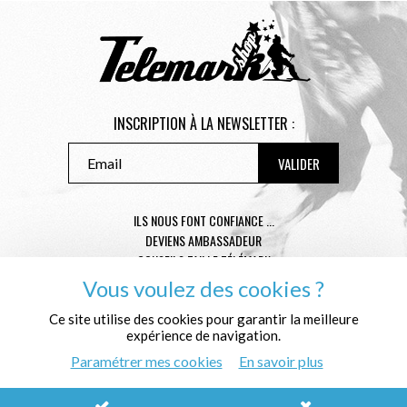
INSCRIPTION À LA NEWSLETTER :
ILS NOUS FONT CONFIANCE ...
DEVIENS AMBASSADEUR
CONSEILS TAILLE TÉLÉMARK
CONDITIONS GÉNÉRALES DE VENTE
Vous voulez des cookies ?
MENTIONS LÉGALES
Ce site utilise des cookies pour garantir la meilleure
POLITIQUE DE CONFIDENTIALITÉ
expérience de navigation.
QUI SOMMES NOUS ?
Paramétrer mes cookies
En savoir plus
© Télémark Shop