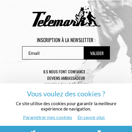
INSCRIPTION À LA NEWSLETTER :
ILS NOUS FONT CONFIANCE ...
DEVIENS AMBASSADEUR
CONSEILS TAILLE TÉLÉMARK
CONDITIONS GÉNÉRALES DE VENTE
Vous voulez des cookies ?
MENTIONS LÉGALES
Ce site utilise des cookies pour garantir la meilleure
POLITIQUE DE CONFIDENTIALITÉ
expérience de navigation.
QUI SOMMES NOUS ?
Paramétrer mes cookies
En savoir plus
© Télémark Shop