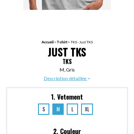
Accueil
>
T-shirt
>
TKS - Just TKS
JUST TKS
TKS
M, Gris
Description détaillée
1. Vetement
S
M
L
XL
2. Couleur