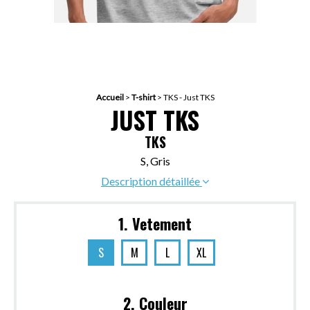
Accueil
>
T-shirt
>
TKS - Just TKS
JUST TKS
TKS
S, Gris
Description détaillée
1. Vetement
S
M
L
XL
2. Couleur