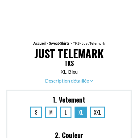
Accueil
>
Sweat-Shirts
>
TKS - Just Telemark
JUST TELEMARK
TKS
XL, Bleu
Description détaillée
1. Vetement
S
M
L
XL
XXL
2. Couleur