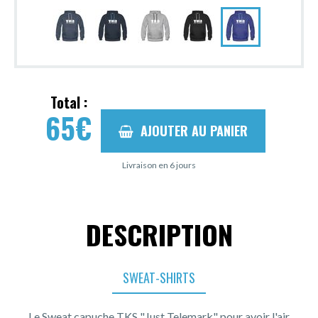
Total :
65
€
AJOUTER AU PANIER
Livraison en 6 jours
DESCRIPTION
SWEAT-SHIRTS
Le Sweat capuche TKS "Just Telemark" pour avoir l'air