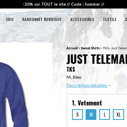
-20% sur TOUT le site // Code : Summer //
SKIS
RANDONNÉE NORDIQUE
ACCESSOIRES
TEXTILE
Accueil
>
Sweat-Shirts
>
TKS - Just Tele
JUST TELEMA
TKS
M, Bleu
Description détaillée
1. Vetement
S
M
L
XL