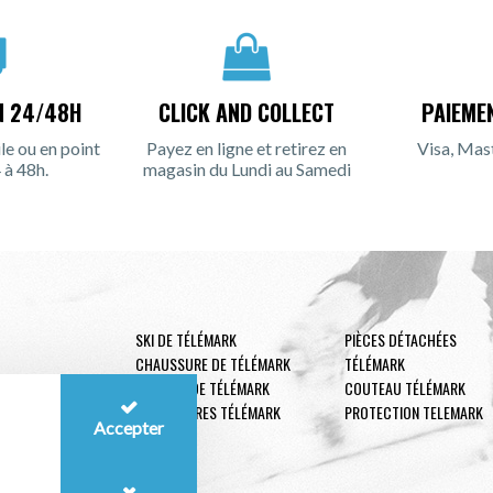
N 24/48H
CLICK AND COLLECT
PAIEME
le ou en point
Payez en ligne et retirez en
Visa, Mas
 à 48h.
magasin du Lundi au Samedi
SKI DE TÉLÉMARK
PIÈCES DÉTACHÉES
CHAUSSURE DE TÉLÉMARK
TÉLÉMARK
FIXATION DE TÉLÉMARK
COUTEAU TÉLÉMARK
ACCESSOIRES TÉLÉMARK
PROTECTION TELEMARK
Accepter