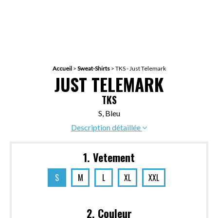
Accueil
>
Sweat-Shirts
>
TKS - Just Telemark
JUST TELEMARK
TKS
S, Bleu
Description détaillée
1. Vetement
S
M
L
XL
XXL
2. Couleur