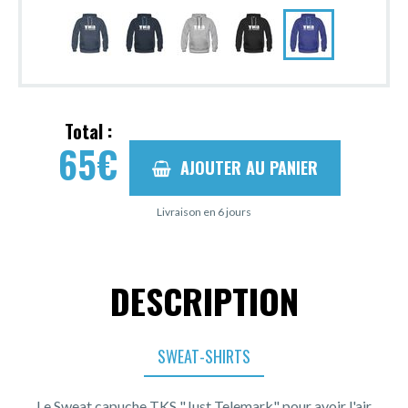
Total :
65
€
AJOUTER AU PANIER
Livraison en 6 jours
DESCRIPTION
SWEAT-SHIRTS
Le Sweat capuche TKS "Just Telemark" pour avoir l'air