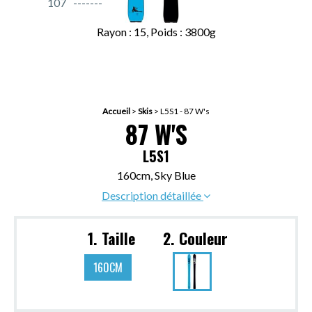
107
Rayon : 15, Poids : 3800g
Accueil
>
Skis
>
L5S1 - 87 W's
87 W'S
L5S1
160cm, Sky Blue
Description détaillée
1. Taille
2. Couleur
160CM