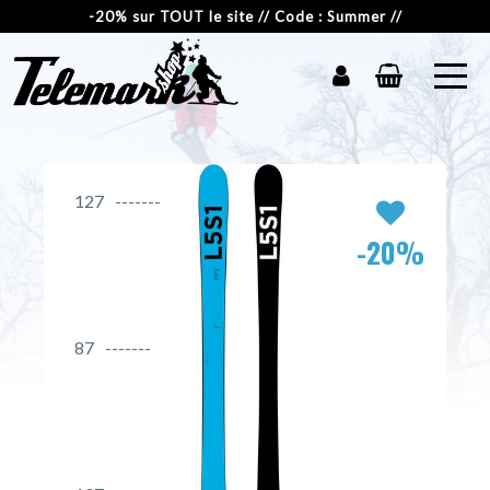
-20% sur TOUT le site // Code : Summer //
127
-20%
87