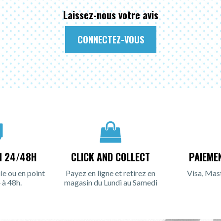
Laissez-nous votre avis
CONNECTEZ-VOUS
N 24/48H
CLICK AND COLLECT
PAIEME
le ou en point
Payez en ligne et retirez en
Visa, Mas
 à 48h.
magasin du Lundi au Samedi