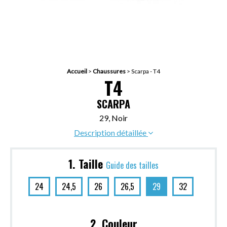
Accueil
>
Chaussures
>
Scarpa - T4
T4
SCARPA
29, Noir
Description détaillée
1. Taille
Guide des tailles
24
24,5
26
26,5
29
32
2. Couleur