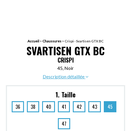
Accueil
>
Chaussures
>
Crispi - Svartisen GTX BC
SVARTISEN GTX BC
CRISPI
45, Noir
Description détaillée
1. Taille
36
38
40
41
42
43
45
47