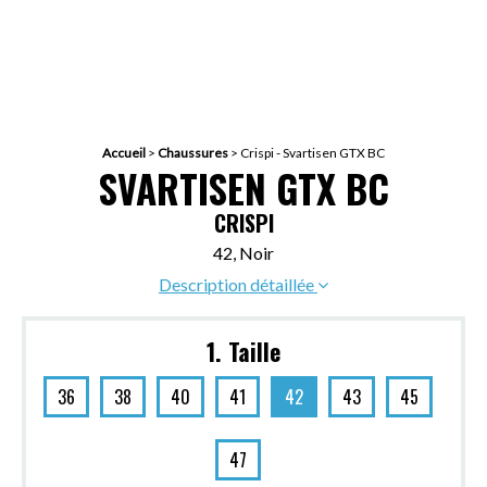
Accueil
>
Chaussures
>
Crispi - Svartisen GTX BC
SVARTISEN GTX BC
CRISPI
42, Noir
Description détaillée
1. Taille
36
38
40
41
42
43
45
47