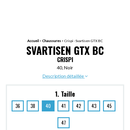
Accueil
>
Chaussures
>
Crispi - Svartisen GTX BC
SVARTISEN GTX BC
CRISPI
40, Noir
Description détaillée
1. Taille
36
38
40
41
42
43
45
47