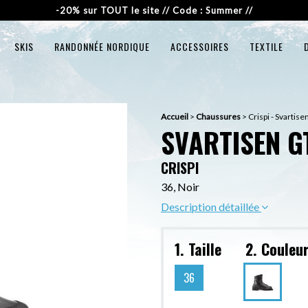
-20% sur TOUT le site // Code : Summer //
SKIS
RANDONNÉE NORDIQUE
ACCESSOIRES
TEXTILE
Accueil
>
Chaussures
>
Crispi - Svarti
SVARTISEN 
CRISPI
36, Noir
Description détaillée
1. Taille
2. Couleu
36