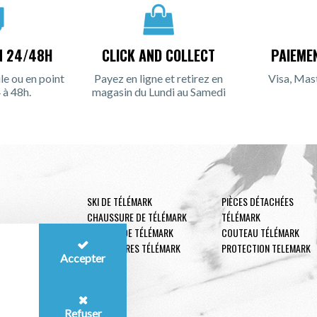
N 24/48H
CLICK AND COLLECT
PAIEME
le ou en point
Payez en ligne et retirez en
Visa, Mas
 à 48h.
magasin du Lundi au Samedi
SKI DE TÉLÉMARK
PIÈCES DÉTACHÉES
CHAUSSURE DE TÉLÉMARK
TÉLÉMARK
FIXATION DE TÉLÉMARK
COUTEAU TÉLÉMARK
ACCESSOIRES TÉLÉMARK
PROTECTION TELEMARK
Accepter
Refuser