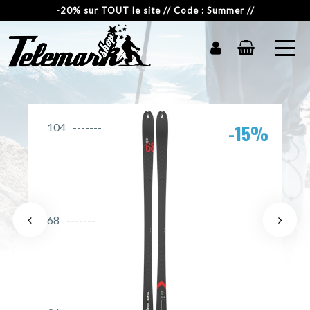
-20% sur TOUT le site // Code : Summer //
-15%
104
68