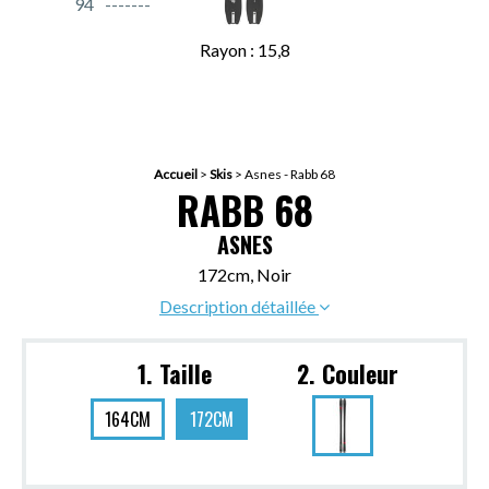
94
Rayon : 15,8
Accueil
>
Skis
>
Asnes - Rabb 68
RABB 68
ASNES
172cm, Noir
Description détaillée
1. Taille
2. Couleur
164CM
172CM