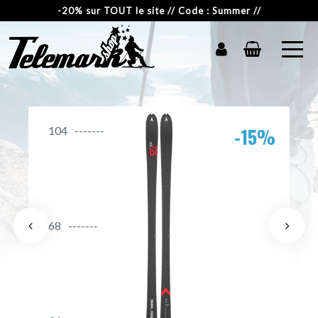
-20% sur TOUT le site // Code : Summer //
-15%
104
68