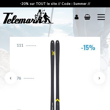
-20% sur TOUT le site // Code : Summer //
-15%
111
76