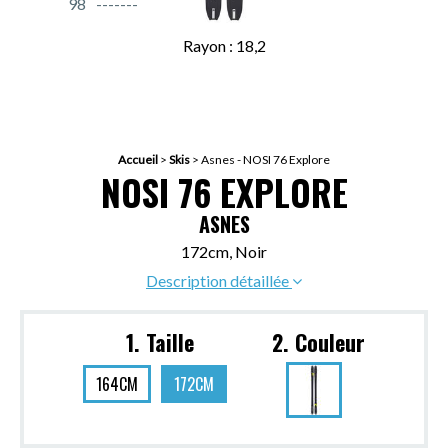
98
Rayon : 18,2
Accueil
>
Skis
>
Asnes - NOSI 76 Explore
NOSI 76 EXPLORE
ASNES
172cm, Noir
Description détaillée
1. Taille
2. Couleur
164CM
172CM