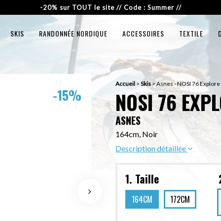
-20% sur TOUT le site // Code : Summer //
SKIS
RANDONNÉE NORDIQUE
ACCESSOIRES
TEXTILE
Accueil
>
Skis
>
Asnes - NOSI 76 Explore
-15%
NOSI 76 EXP
ASNES
164cm, Noir
Description détaillée
1. Taille
164CM
172CM