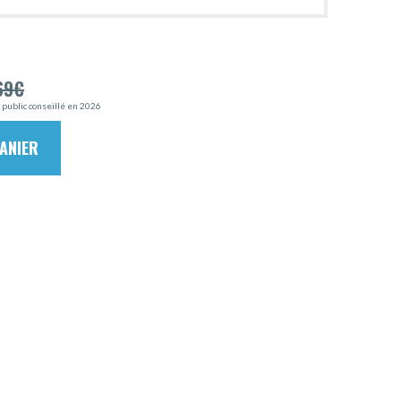
69
€
x public conseillé en 2026
ANIER