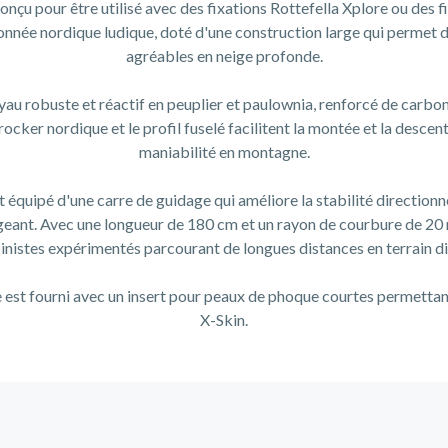
conçu pour être utilisé avec des fixations Rottefella Xplore ou des
onnée nordique ludique, doté d'une construction large qui permet d
agréables en neige profonde.
au robuste et réactif en peuplier et paulownia, renforcé de carbon
rocker nordique et le profil fuselé facilitent la montée et la descen
maniabilité en montagne.
 équipé d'une carre de guidage qui améliore la stabilité directionn
geant. Avec une longueur de 180 cm et un rayon de courbure de 20 mè
pinistes expérimentés parcourant de longues distances en terrain dif
 est fourni avec un insert pour peaux de phoque courtes permettant
X-Skin.