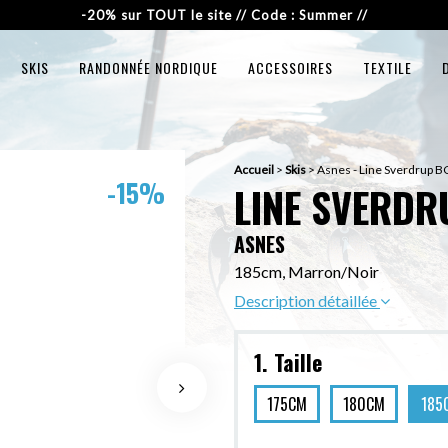
-20% sur TOUT le site // Code : Summer //
SKIS
RANDONNÉE NORDIQUE
ACCESSOIRES
TEXTILE
Accueil
>
Skis
>
Asnes - Line Sverdrup B
-15%
LINE SVERDR
ASNES
185cm, Marron/Noir
Description détaillée
1. Taille
175CM
180CM
185