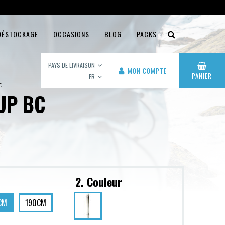
DÉSTOCKAGE
OCCASIONS
BLOG
PACKS
PAYS DE LIVRAISON
MON COMPTE
PANIER
FR
C
UP BC
2. Couleur
CM
190CM