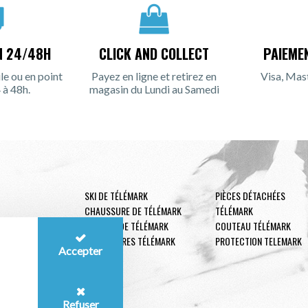
N 24/48H
CLICK AND COLLECT
PAIEME
le ou en point
Payez en ligne et retirez en
Visa, Mas
 à 48h.
magasin du Lundi au Samedi
SKI DE TÉLÉMARK
PIÈCES DÉTACHÉES
CHAUSSURE DE TÉLÉMARK
TÉLÉMARK
FIXATION DE TÉLÉMARK
COUTEAU TÉLÉMARK
ACCESSOIRES TÉLÉMARK
PROTECTION TELEMARK
Accepter
Refuser