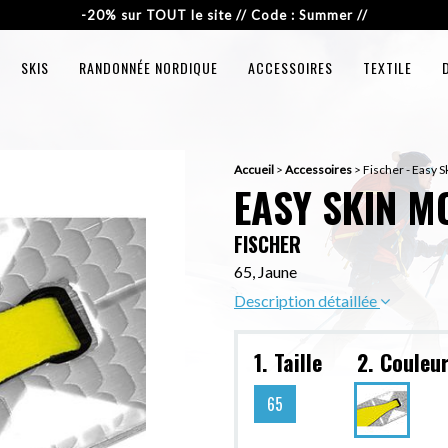
-20% sur TOUT le site // Code : Summer //
SKIS
RANDONNÉE NORDIQUE
ACCESSOIRES
TEXTILE
Accueil
>
Accessoires
>
Fischer - Easy 
EASY SKIN M
FISCHER
65, Jaune
Description détaillée
1. Taille
2. Couleu
65