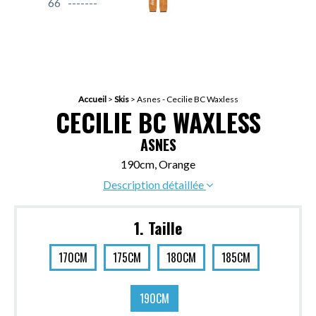
66
Accueil
>
Skis
>
Asnes - Cecilie BC Waxless
CECILIE BC WAXLESS
ASNES
190cm, Orange
Description détaillée
1. Taille
170CM
175CM
180CM
185CM
190CM