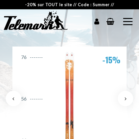
-20% sur TOUT le site // Code : Summer //
-15%
76
56