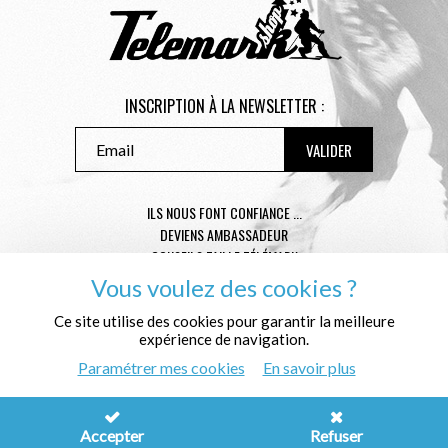
INSCRIPTION À LA NEWSLETTER :
ILS NOUS FONT CONFIANCE ...
DEVIENS AMBASSADEUR
CONSEILS TAILLE TÉLÉMARK
CONDITIONS GÉNÉRALES DE VENTE
Vous voulez des cookies ?
MENTIONS LÉGALES
Ce site utilise des cookies pour garantir la meilleure
POLITIQUE DE CONFIDENTIALITÉ
expérience de navigation.
QUI SOMMES NOUS ?
Paramétrer mes cookies
En savoir plus
© Télémark Shop
Créé avec passion par
Pure Illusion
Accepter
Refuser