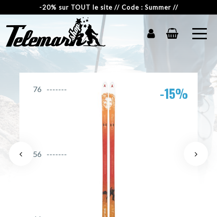
-20% sur TOUT le site // Code : Summer //
-15%
76
56