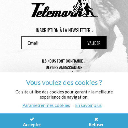
INSCRIPTION À LA NEWSLETTER :
ILS NOUS FONT CONFIANCE ...
DEVIENS AMBASSADEUR
CONSEILS TAILLE TÉLÉMARK
CONDITIONS GÉNÉRALES DE VENTE
Vous voulez des cookies ?
MENTIONS LÉGALES
Ce site utilise des cookies pour garantir la meilleure
POLITIQUE DE CONFIDENTIALITÉ
expérience de navigation.
QUI SOMMES NOUS ?
Paramétrer mes cookies
En savoir plus
© Télémark Shop
Créé avec passion par
Pure Illusion
Accepter
Refuser