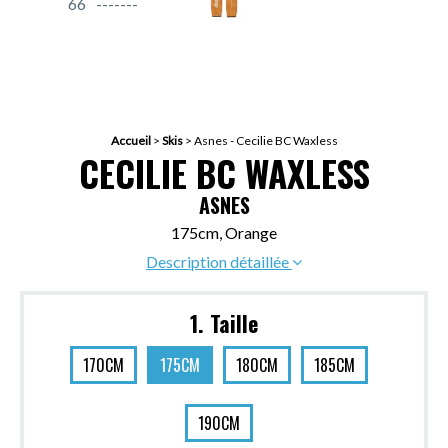
66
Accueil
>
Skis
>
Asnes - Cecilie BC Waxless
CECILIE BC WAXLESS
ASNES
175cm, Orange
Description détaillée
1. Taille
170CM
175CM
180CM
185CM
190CM