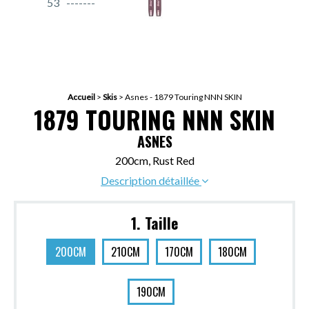
53
Accueil
>
Skis
>
Asnes - 1879 Touring NNN SKIN
1879 TOURING NNN SKIN
ASNES
200cm, Rust Red
Description détaillée
1. Taille
200CM
210CM
170CM
180CM
190CM