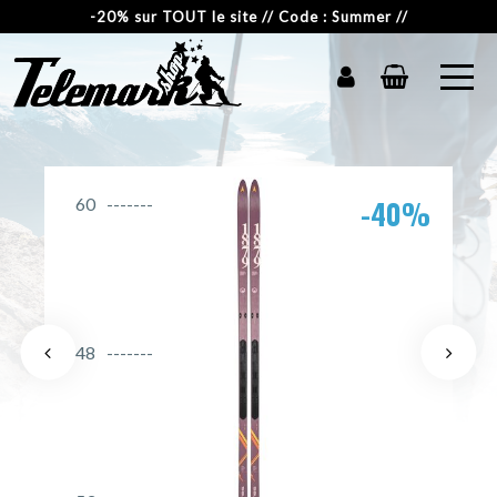
-20% sur TOUT le site // Code : Summer //
-40%
60
48