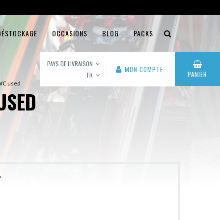
DÉSTOCKAGE
OCCASIONS
BLOG
PACKS
PAYS DE LIVRAISON
MON COMPTE
PANIER
FR
 WC used
USED
r