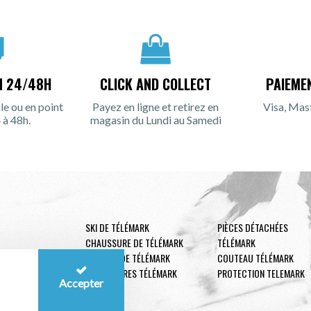
N 24/48H
CLICK AND COLLECT
PAIEME
le ou en point
Payez en ligne et retirez en
Visa, Mas
 à 48h.
magasin du Lundi au Samedi
SKI DE TÉLÉMARK
PIÈCES DÉTACHÉES
CHAUSSURE DE TÉLÉMARK
TÉLÉMARK
FIXATION DE TÉLÉMARK
COUTEAU TÉLÉMARK
ACCESSOIRES TÉLÉMARK
PROTECTION TELEMARK
Accepter