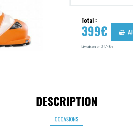
Total :
399
€
A
Livraison en 24/48h
DESCRIPTION
OCCASIONS