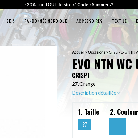
-20% sur TOUT le site // Code : Summer //
SKIS
RANDONNÉE NORDIQUE
ACCESSOIRES
TEXTILE
Accueil
>
Occasions
>
Crispi - Evo NTN
EVO NTN WC 
CRISPI
27, Orange
Description détaillée
1. Taille
2. Couleu
27