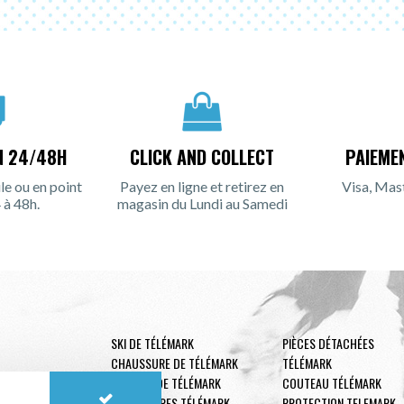
N 24/48H
CLICK AND COLLECT
PAIEME
le ou en point
Payez en ligne et retirez en
Visa, Mas
 à 48h.
magasin du Lundi au Samedi
SKI DE TÉLÉMARK
PIÈCES DÉTACHÉES
CHAUSSURE DE TÉLÉMARK
TÉLÉMARK
FIXATION DE TÉLÉMARK
COUTEAU TÉLÉMARK
ACCESSOIRES TÉLÉMARK
PROTECTION TELEMARK