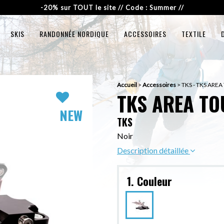
-20% sur TOUT le site // Code : Summer //
SKIS
RANDONNÉE NORDIQUE
ACCESSOIRES
TEXTILE
Accueil
>
Accessoires
>
TKS - TKS AREA
TKS AREA TO
NEW
TKS
Noir
Description détaillée
1. Couleur