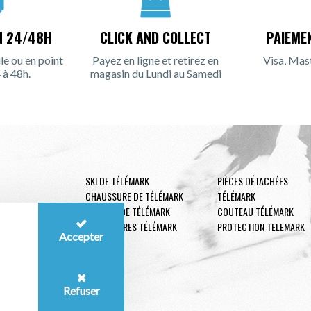
N 24/48H
CLICK AND COLLECT
PAIEME
le ou en point
Payez en ligne et retirez en
Visa, Mas
 à 48h.
magasin du Lundi au Samedi
SKI DE TÉLÉMARK
PIÈCES DÉTACHÉES
CHAUSSURE DE TÉLÉMARK
TÉLÉMARK
FIXATION DE TÉLÉMARK
COUTEAU TÉLÉMARK
ACCESSOIRES TÉLÉMARK
PROTECTION TELEMARK
Accepter
Refuser