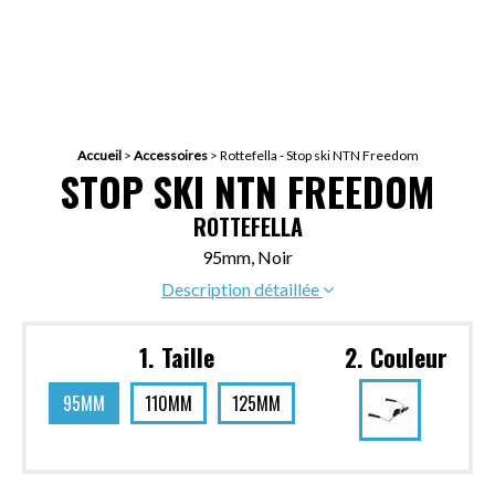
Accueil
>
Accessoires
>
Rottefella - Stop ski NTN Freedom
STOP SKI NTN FREEDOM
ROTTEFELLA
95mm, Noir
Description détaillée
1. Taille
2. Couleur
95MM
110MM
125MM