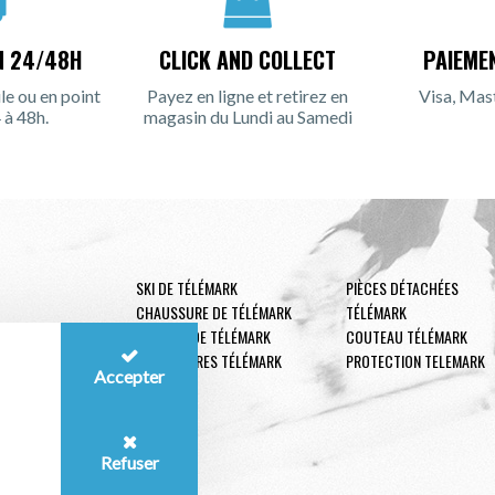
N 24/48H
CLICK AND COLLECT
PAIEME
le ou en point
Payez en ligne et retirez en
Visa, Mas
 à 48h.
magasin du Lundi au Samedi
SKI DE TÉLÉMARK
PIÈCES DÉTACHÉES
CHAUSSURE DE TÉLÉMARK
TÉLÉMARK
FIXATION DE TÉLÉMARK
COUTEAU TÉLÉMARK
ACCESSOIRES TÉLÉMARK
PROTECTION TELEMARK
Accepter
Refuser