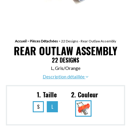
Accueil
>
Pièces Détachées
>
22 Designs - Rear Outlaw Assembly
REAR OUTLAW ASSEMBLY
22 DESIGNS
L, Gris/Orange
Description détaillée
1. Taille
2. Couleur
S
L