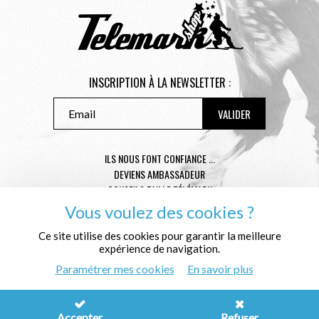
INSCRIPTION À LA NEWSLETTER :
ILS NOUS FONT CONFIANCE ...
DEVIENS AMBASSADEUR
CONSEILS TAILLE TÉLÉMARK
CONDITIONS GÉNÉRALES DE VENTE
Vous voulez des cookies ?
MENTIONS LÉGALES
Ce site utilise des cookies pour garantir la meilleure
POLITIQUE DE CONFIDENTIALITÉ
expérience de navigation.
QUI SOMMES NOUS ?
Paramétrer mes cookies
En savoir plus
© Télémark Shop
Créé avec passion par
Pure Illusion
Accepter
Refuser