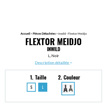
Accueil
>
Pièces Détachées
>
Inwild - Flextor Meidjo
FLEXTOR MEIDJO
INWILD
L, Noir
Description détaillée
1. Taille
2. Couleur
S
L