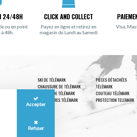
N 24/48H
CLICK AND COLLECT
PAIEME
le ou en point
Payez en ligne et retirez en
Visa, Mas
 à 48h.
magasin du Lundi au Samedi
SKI DE TÉLÉMARK
PIÈCES DÉTACHÉES
CHAUSSURE DE TÉLÉMARK
TÉLÉMARK
FIXATION DE TÉLÉMARK
COUTEAU TÉLÉMARK
ACCESSOIRES TÉLÉMARK
PROTECTION TELEMARK
Accepter
Refuser