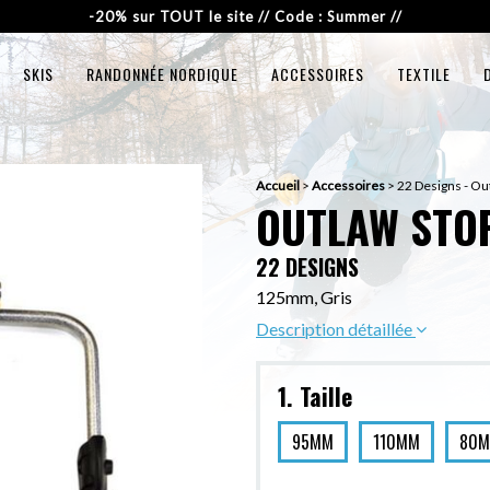
-20% sur TOUT le site // Code : Summer //
SKIS
RANDONNÉE NORDIQUE
ACCESSOIRES
TEXTILE
Accueil
>
Accessoires
>
22 Designs - Out
OUTLAW STOP
22 DESIGNS
125mm, Gris
Description détaillée
1. Taille
95MM
110MM
80