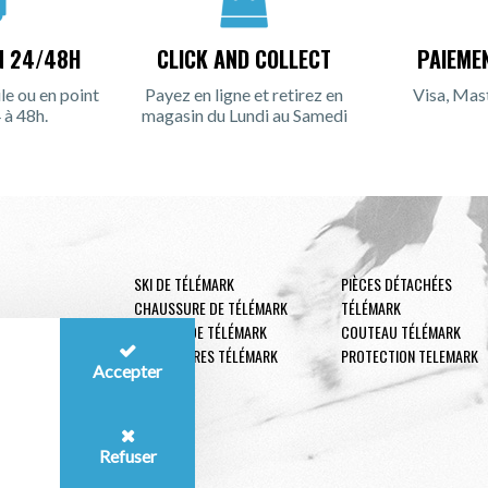
N 24/48H
CLICK AND COLLECT
PAIEME
le ou en point
Payez en ligne et retirez en
Visa, Mas
 à 48h.
magasin du Lundi au Samedi
SKI DE TÉLÉMARK
PIÈCES DÉTACHÉES
CHAUSSURE DE TÉLÉMARK
TÉLÉMARK
FIXATION DE TÉLÉMARK
COUTEAU TÉLÉMARK
ACCESSOIRES TÉLÉMARK
PROTECTION TELEMARK
Accepter
Refuser