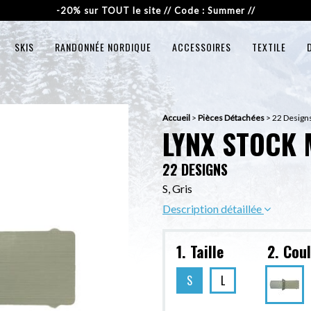
-20% sur TOUT le site // Code : Summer //
SKIS
RANDONNÉE NORDIQUE
ACCESSOIRES
TEXTILE
Accueil
>
Pièces Détachées
>
22 Designs
LYNX STOCK 
22 DESIGNS
S, Gris
Description détaillée
1. Taille
2. Cou
S
L