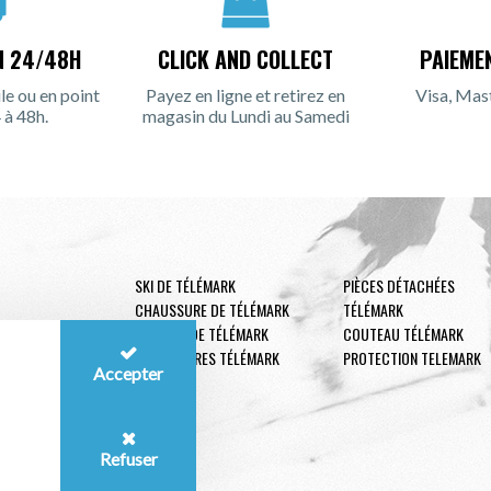
N 24/48H
CLICK AND COLLECT
PAIEME
le ou en point
Payez en ligne et retirez en
Visa, Mas
 à 48h.
magasin du Lundi au Samedi
SKI DE TÉLÉMARK
PIÈCES DÉTACHÉES
CHAUSSURE DE TÉLÉMARK
TÉLÉMARK
FIXATION DE TÉLÉMARK
COUTEAU TÉLÉMARK
ACCESSOIRES TÉLÉMARK
PROTECTION TELEMARK
Accepter
Refuser