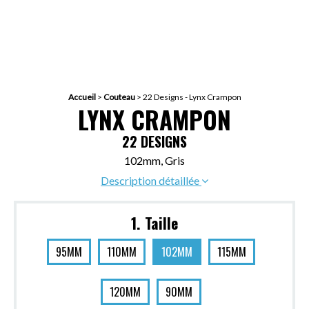
Accueil
>
Couteau
>
22 Designs - Lynx Crampon
LYNX CRAMPON
22 DESIGNS
102mm, Gris
Description détaillée
1. Taille
95MM
110MM
102MM
115MM
120MM
90MM