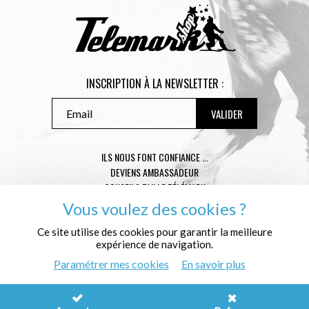
INSCRIPTION À LA NEWSLETTER :
ILS NOUS FONT CONFIANCE ...
DEVIENS AMBASSADEUR
CONSEILS TAILLE TÉLÉMARK
CONDITIONS GÉNÉRALES DE VENTE
Vous voulez des cookies ?
MENTIONS LÉGALES
Ce site utilise des cookies pour garantir la meilleure
POLITIQUE DE CONFIDENTIALITÉ
expérience de navigation.
QUI SOMMES NOUS ?
Paramétrer mes cookies
En savoir plus
© Télémark Shop
Créé avec passion par
Pure Illusion