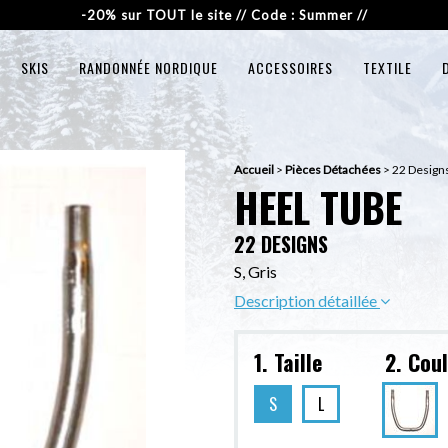
-20% sur TOUT le site // Code : Summer //
SKIS
RANDONNÉE NORDIQUE
ACCESSOIRES
TEXTILE
Accueil
>
Pièces Détachées
>
22 Designs
HEEL TUBE
22 DESIGNS
S, Gris
Description détaillée
1. Taille
2. Cou
S
L