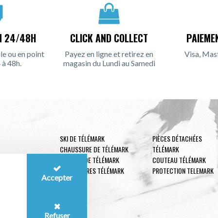
N 24/48H
CLICK AND COLLECT
PAIEME
le ou en point
Payez en ligne et retirez en
Visa, Mas
 à 48h.
magasin du Lundi au Samedi
SKI DE TÉLÉMARK
PIÈCES DÉTACHÉES
CHAUSSURE DE TÉLÉMARK
TÉLÉMARK
FIXATION DE TÉLÉMARK
COUTEAU TÉLÉMARK
ACCESSOIRES TÉLÉMARK
PROTECTION TELEMARK
Accepter
Refuser