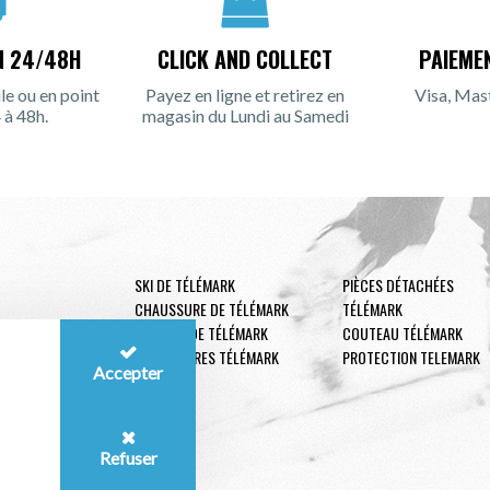
N 24/48H
CLICK AND COLLECT
PAIEME
le ou en point
Payez en ligne et retirez en
Visa, Mas
 à 48h.
magasin du Lundi au Samedi
SKI DE TÉLÉMARK
PIÈCES DÉTACHÉES
CHAUSSURE DE TÉLÉMARK
TÉLÉMARK
FIXATION DE TÉLÉMARK
COUTEAU TÉLÉMARK
ACCESSOIRES TÉLÉMARK
PROTECTION TELEMARK
Accepter
Refuser