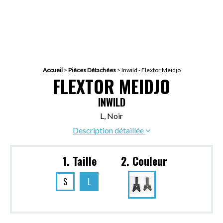
Accueil
>
Pièces Détachées
>
Inwild - Flextor Meidjo
FLEXTOR MEIDJO
INWILD
L, Noir
Description détaillée
1. Taille
2. Couleur
S
L