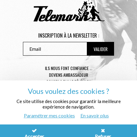
INSCRIPTION À LA NEWSLETTER :
ILS NOUS FONT CONFIANCE ...
DEVIENS AMBASSADEUR
CONSEILS TAILLE TÉLÉMARK
CONDITIONS GÉNÉRALES DE VENTE
Vous voulez des cookies ?
MENTIONS LÉGALES
Ce site utilise des cookies pour garantir la meilleure
POLITIQUE DE CONFIDENTIALITÉ
expérience de navigation.
QUI SOMMES NOUS ?
Paramétrer mes cookies
En savoir plus
© Télémark Shop
Créé avec passion par
Pure Illusion
Accepter
Refuser