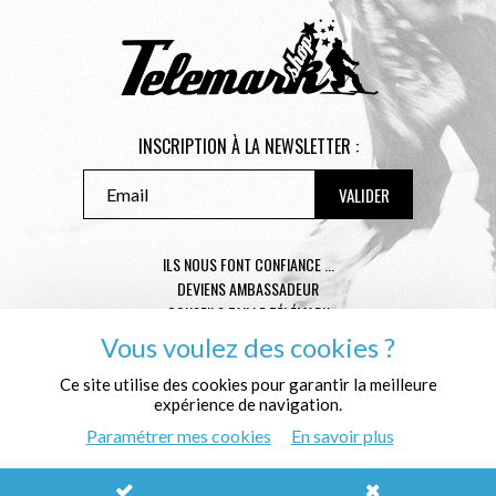
INSCRIPTION À LA NEWSLETTER :
ILS NOUS FONT CONFIANCE ...
DEVIENS AMBASSADEUR
CONSEILS TAILLE TÉLÉMARK
CONDITIONS GÉNÉRALES DE VENTE
Vous voulez des cookies ?
MENTIONS LÉGALES
Ce site utilise des cookies pour garantir la meilleure
POLITIQUE DE CONFIDENTIALITÉ
expérience de navigation.
QUI SOMMES NOUS ?
Paramétrer mes cookies
En savoir plus
© Télémark Shop