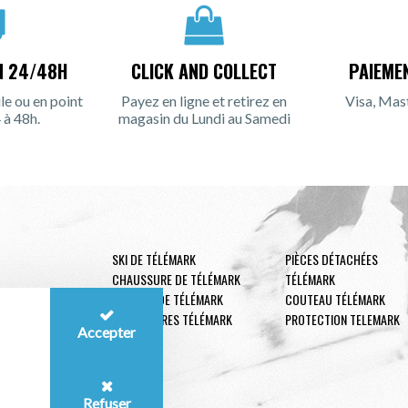
N 24/48H
CLICK AND COLLECT
PAIEME
le ou en point
Payez en ligne et retirez en
Visa, Mas
 à 48h.
magasin du Lundi au Samedi
SKI DE TÉLÉMARK
PIÈCES DÉTACHÉES
CHAUSSURE DE TÉLÉMARK
TÉLÉMARK
FIXATION DE TÉLÉMARK
COUTEAU TÉLÉMARK
ACCESSOIRES TÉLÉMARK
PROTECTION TELEMARK
Accepter
Refuser