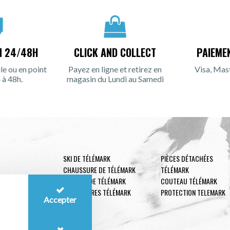
N 24/48H
CLICK AND COLLECT
PAIEME
le ou en point
Payez en ligne et retirez en
Visa, Mas
 à 48h.
magasin du Lundi au Samedi
SKI DE TÉLÉMARK
PIÈCES DÉTACHÉES
CHAUSSURE DE TÉLÉMARK
TÉLÉMARK
FIXATION DE TÉLÉMARK
COUTEAU TÉLÉMARK
ACCESSOIRES TÉLÉMARK
PROTECTION TELEMARK
Accepter