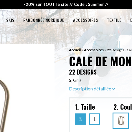
-20% sur TOUT le site // Code : Summer //
SKIS
RANDONNÉE NORDIQUE
ACCESSOIRES
TEXTILE
Accueil
>
Accessoires
>
22 Designs - Ca
CALE DE MON
22 DESIGNS
S, Gris
Description détaillée
1. Taille
2. Cou
S
L