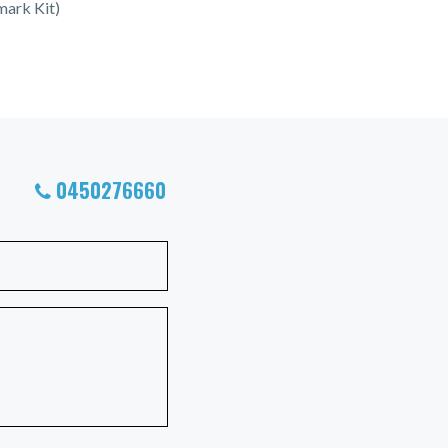
mark Kit)
0450276660