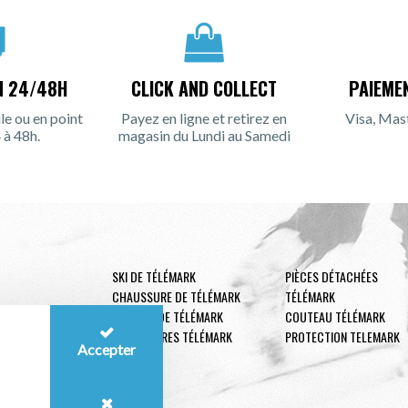
N 24/48H
CLICK AND COLLECT
PAIEME
le ou en point
Payez en ligne et retirez en
Visa, Mas
 à 48h.
magasin du Lundi au Samedi
SKI DE TÉLÉMARK
PIÈCES DÉTACHÉES
CHAUSSURE DE TÉLÉMARK
TÉLÉMARK
FIXATION DE TÉLÉMARK
COUTEAU TÉLÉMARK
ACCESSOIRES TÉLÉMARK
PROTECTION TELEMARK
Accepter