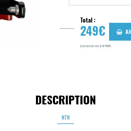
Total :
249
€
AJ
Livraison en 24/48h
DESCRIPTION
NTN