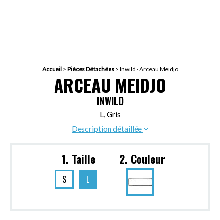
Accueil
>
Pièces Détachées
>
Inwild - Arceau Meidjo
ARCEAU MEIDJO
INWILD
L, Gris
Description détaillée
1. Taille
2. Couleur
S
L