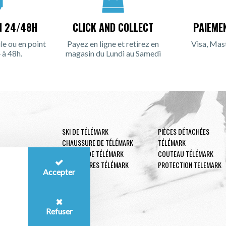
N 24/48H
CLICK AND COLLECT
PAIEME
le ou en point
Payez en ligne et retirez en
Visa, Mas
 à 48h.
magasin du Lundi au Samedi
SKI DE TÉLÉMARK
PIÈCES DÉTACHÉES
CHAUSSURE DE TÉLÉMARK
TÉLÉMARK
FIXATION DE TÉLÉMARK
COUTEAU TÉLÉMARK
ACCESSOIRES TÉLÉMARK
PROTECTION TELEMARK
Accepter
Refuser