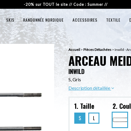
-20% sur TOUT le site // Code : Summer //
SKIS
RANDONNÉE NORDIQUE
ACCESSOIRES
TEXTILE
Accueil
>
Pièces Détachées
>
Inwild - A
ARCEAU MEI
INWILD
S, Gris
Description détaillée
1. Taille
2. Cou
S
L