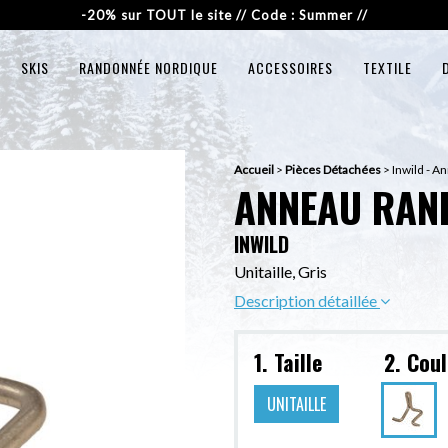
-20% sur TOUT le site // Code : Summer //
SKIS
RANDONNÉE NORDIQUE
ACCESSOIRES
TEXTILE
Accueil
>
Pièces Détachées
>
Inwild - A
ANNEAU RAN
INWILD
Unitaille, Gris
Description détaillée
1. Taille
2. Cou
UNITAILLE