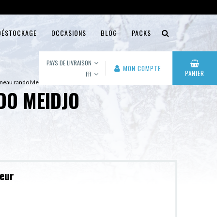
DÉSTOCKAGE
OCCASIONS
BLOG
PACKS
PAYS DE LIVRAISON
MON COMPTE
PANIER
FR
nneau rando Meidjo
DO MEIDJO
leur