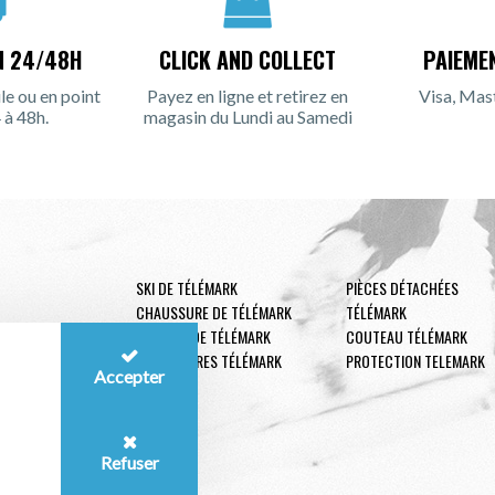
N 24/48H
CLICK AND COLLECT
PAIEME
le ou en point
Payez en ligne et retirez en
Visa, Mas
 à 48h.
magasin du Lundi au Samedi
SKI DE TÉLÉMARK
PIÈCES DÉTACHÉES
CHAUSSURE DE TÉLÉMARK
TÉLÉMARK
FIXATION DE TÉLÉMARK
COUTEAU TÉLÉMARK
ACCESSOIRES TÉLÉMARK
PROTECTION TELEMARK
Accepter
Refuser