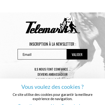
INSCRIPTION À LA NEWSLETTER :
ILS NOUS FONT CONFIANCE ...
DEVIENS AMBASSADEUR
CONSEILS TAILLE TÉLÉMARK
CONDITIONS GÉNÉRALES DE VENTE
Vous voulez des cookies ?
MENTIONS LÉGALES
Ce site utilise des cookies pour garantir la meilleure
POLITIQUE DE CONFIDENTIALITÉ
expérience de navigation.
QUI SOMMES NOUS ?