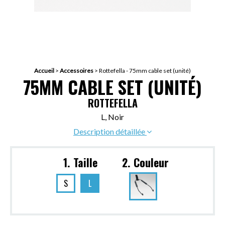
Accueil
>
Accessoires
>
Rottefella - 75mm cable set (unité)
75MM CABLE SET (UNITÉ)
ROTTEFELLA
L, Noir
Description détaillée
1. Taille
2. Couleur
S
L